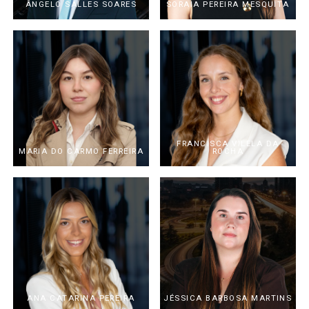
ÂNGELO SALLES SOARES
SORAIA PEREIRA MESQUITA
FRANCISCA VILELA DA
MARIA DO CARMO FERREIRA
ROCHA
ANA CATARINA PEREIRA
JÉSSICA BARBOSA MARTINS