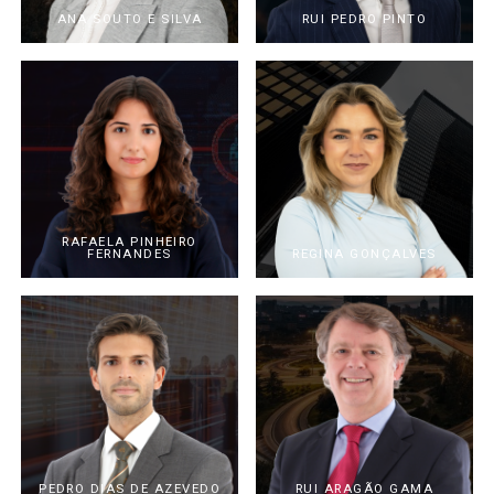
ANA SOUTO E SILVA
RUI PEDRO PINTO
RAFAELA PINHEIRO
FERNANDES
REGINA GONÇALVES
PEDRO DIAS DE AZEVEDO
RUI ARAGÃO GAMA