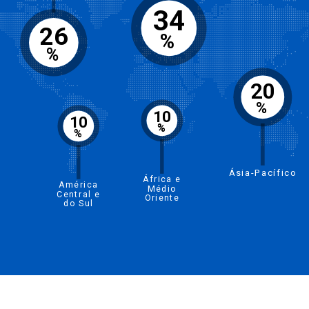
34
26
%
%
20
%
10
10
%
%
Ásia-Pacífico
África e
América
Médio
Central e
Oriente
do Sul