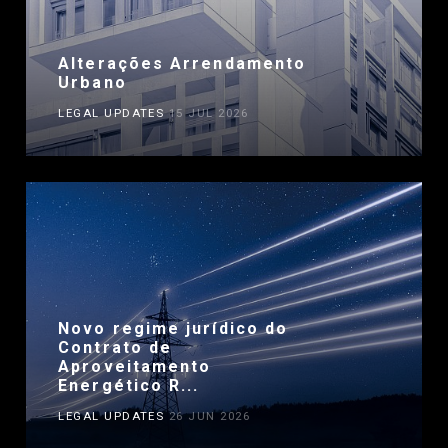
Alterações Arrendamento
Urbano
LEGAL UPDATES
15 JUL 2026
Novo regime jurídico do
Contrato de
Aproveitamento
Energético R...
LEGAL UPDATES
26 JUN 2026