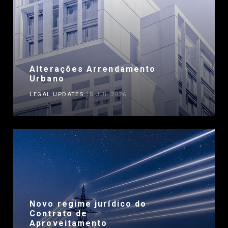
Alterações Arrendamento
Urbano
LEGAL UPDATES
15 JUL 2026
Novo regime jurídico do
Contrato de
Aproveitamento