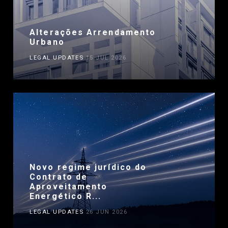
Alterações Arrendamento
Urbano
LEGAL UPDATES
15 JUL 2026
Novo regime jurídico do
Contrato de
Aproveitamento
Energético R...
LEGAL UPDATES
26 JUN 2026