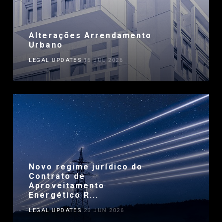
Alterações Arrendamento
Urbano
LEGAL UPDATES
15 JUL 2026
Novo regime jurídico do
Contrato de
Aproveitamento
Energético R...
LEGAL UPDATES
26 JUN 2026