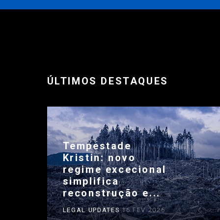
ÚLTIMOS DESTAQUES
Tempestade
Kristin: novo
regime excecional
simplifica
reconstrução e...
LEGAL UPDATES
16 FEV 2026