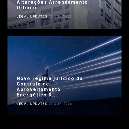
Alterações Arrendamento
Urbano
LEGAL UPDATES
15 JUL 2026
Novo regime jurídico do
Contrato de
Aproveitamento
Energético R...
LEGAL UPDATES
26 JUN 2026