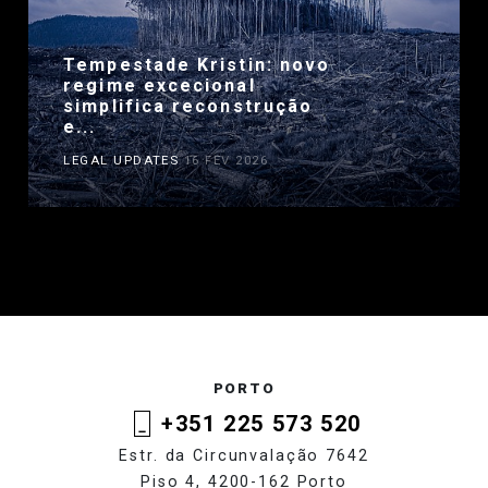
Tempestade Kristin: novo
regime excecional
simplifica reconstrução
e...
LEGAL UPDATES
16 FEV 2026
PORTO
+351 225 573 520
Estr. da Circunvalação 7642
Piso 4, 4200-162 Porto