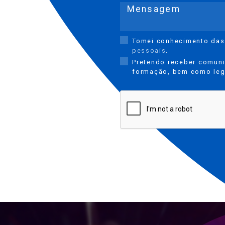
Mensagem
Tomei conhecimento da
pessoais
.
Pretendo receber comuni
formação, bem como lega