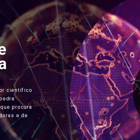
e
a
or científico
 pedra
 que procura
doras e de