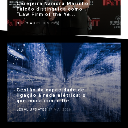
Cerejeira Namora Marinho
Falcão distinguida como
“Law Firm of the Ye...
NOTÍCIAS
01 JUN 2026
Gestão da capacidade de
ligação à rede elétrica: o
que muda com o De...
LEGAL UPDATES
27 MAI 2026