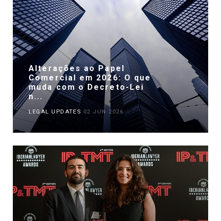
Alterações ao Papel
Comercial em 2026: O que
muda com o Decreto-Lei
n...
LEGAL UPDATES
02 JUN 2026