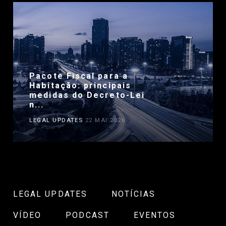
Pacote Fiscal para a
Habitação: principais
medidas do Decreto-Lei
n...
LEGAL UPDATES
22 MAI 2026
LEGAL UPDATES
NOTÍCIAS
VÍDEO
PODCAST
EVENTOS