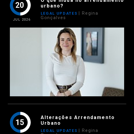
O que muda no arrendamento
20
urbano?
| Regina
LEGAL UPDATES
Gonçalves
JUL
2026
Alterações Arrendamento
15
Urbano
| Regina
LEGAL UPDATES