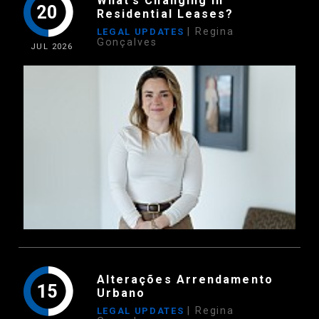
What’s Changing in
20
Residential Leases?
| Regina
LEGAL UPDATES
Gonçalves
JUL
2026
Alterações Arrendamento
15
Urbano
| Regina
LEGAL UPDATES