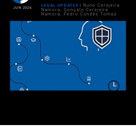
| Nuno Cerejeira
LEGAL UPDATES
JUN
2026
Namora, Gonçalo Cerejeira
Namora, Pedro Condês Tomaz