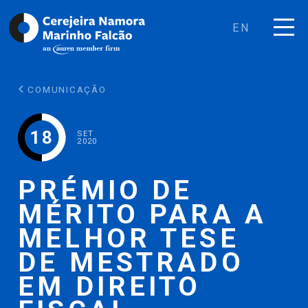
EN
COMUNICAÇÃO
18
SET
2020
PRÉMIO DE
MÉRITO PARA A
MELHOR TESE
DE MESTRADO
EM DIREITO