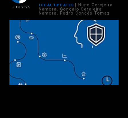
| Nuno Cerejeira
LEGAL UPDATES
JUN
2026
Namora, Gonçalo Cerejeira
Namora, Pedro Condês Tomaz