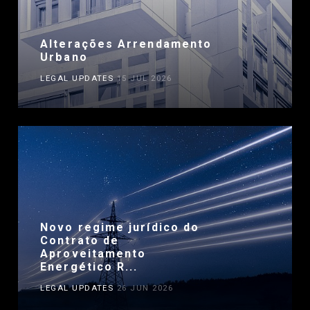
Alterações Arrendamento
Urbano
LEGAL UPDATES
15 JUL 2026
Novo regime jurídico do
Contrato de
Aproveitamento
Energético R...
LEGAL UPDATES
26 JUN 2026