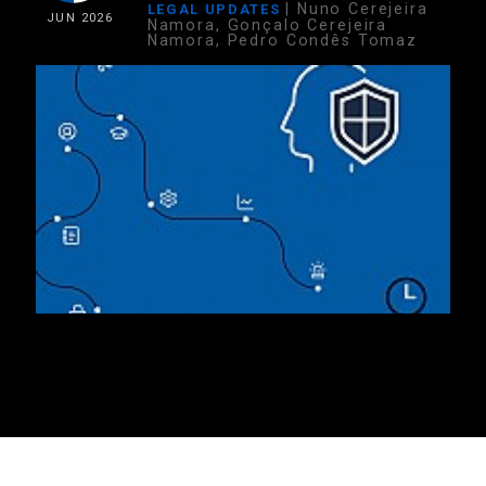
| Nuno Cerejeira
LEGAL UPDATES
JUN
2026
Namora, Gonçalo Cerejeira
Namora, Pedro Condês Tomaz