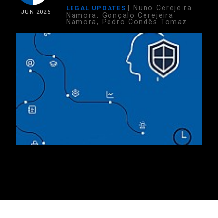
| Nuno Cerejeira
LEGAL UPDATES
JUN
2026
Namora, Gonçalo Cerejeira
Namora, Pedro Condês Tomaz