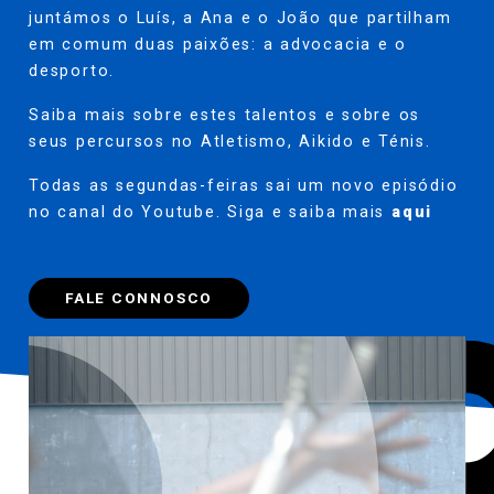
juntámos o Luís, a Ana e o João que partilham
em comum duas paixões: a advocacia e o
desporto.
Saiba mais sobre estes talentos e sobre os
seus percursos no Atletismo, Aikido e Ténis.
Todas as segundas-feiras sai um novo episódio
no canal do Youtube. Siga e saiba mais
aqui
FALE CONNOSCO