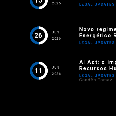
15
2026
LEGAL UPDATE
Novo regime
JUN
26
Energético 
2026
LEGAL UPDATE
AI Act: o im
Recursos H
JUN
11
2026
LEGAL UPDATE
Condês Tomaz