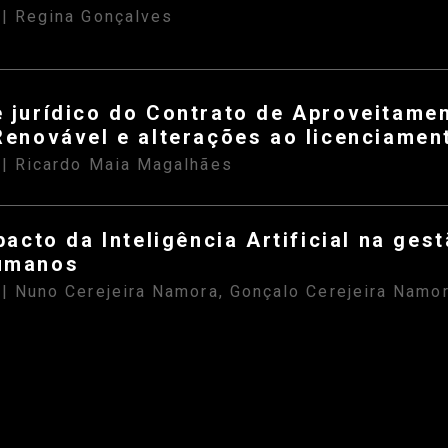
| Regina Gonçalves
S
 jurídico do Contrato de Aproveitame
Renovável e alterações ao licenciame
| Ricardo Maia Magalhães
S
pacto da Inteligência Artificial na ges
umanos
| Nuno Cerejeira Namora, Gonçalo Cerejeira Namo
S