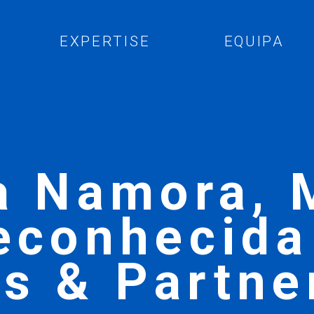
EXPERTISE
EQUIPA
a Namora, 
econhecida
s & Partne