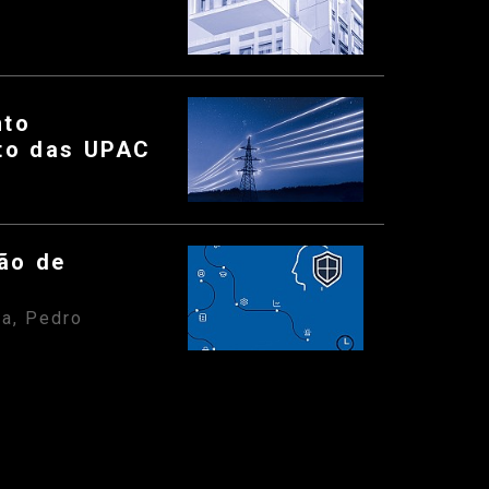
nto
nto das UPAC
tão de
ra, Pedro