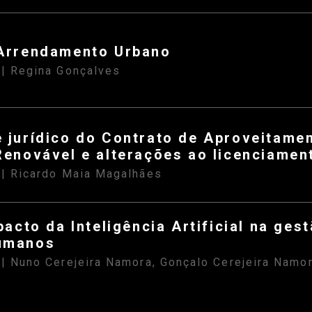
Arrendamento Urbano
| Regina Gonçalves
S
 jurídico do Contrato de Aproveitame
Renovável e alterações ao licenciame
| Ricardo Maia Magalhães
S
pacto da Inteligência Artificial na ges
umanos
| Nuno Cerejeira Namora, Gonçalo Cerejeira Namo
S