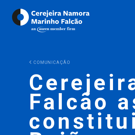
COMUNICAÇÃO
Cerejeir
Falcão 
constitu