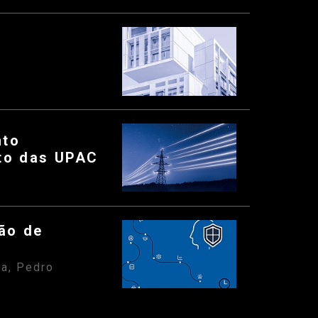
nto
nto das UPAC
tão de
ra, Pedro