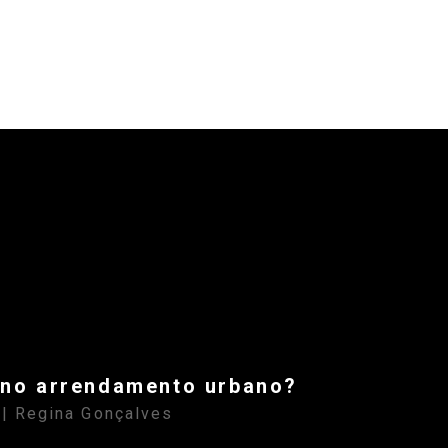
 no arrendamento urbano?
| Regina Gonçalves
S