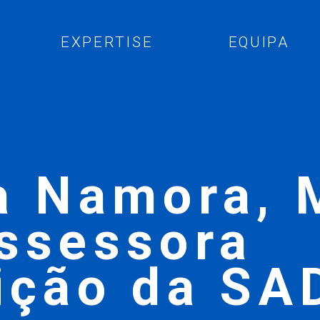
EXPERTISE
EQUIPA
a Namora, 
assessora
ição da SA