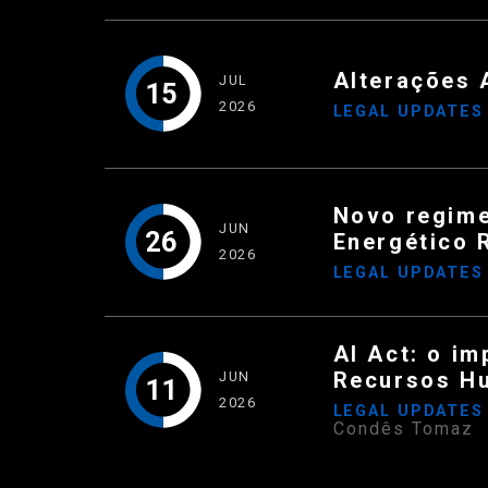
Alterações 
JUL
15
2026
LEGAL UPDATE
Novo regime
JUN
26
Energético 
2026
LEGAL UPDATE
AI Act: o im
Recursos H
JUN
11
2026
LEGAL UPDATE
Condês Tomaz