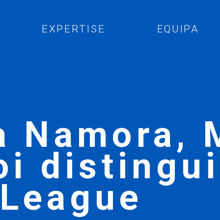
EXPERTISE
EQUIPA
a Namora, 
oi distingu
 League