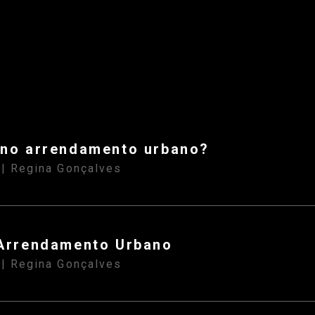
 no arrendamento urbano?
| Regina Gonçalves
S
Arrendamento Urbano
| Regina Gonçalves
S