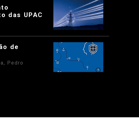
nto
nto das UPAC
tão de
ra, Pedro