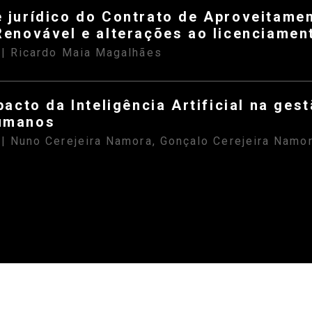
 jurídico do Contrato de Aproveitame
Renovável e alterações ao licenciame
| Ricardo Maia Magalhães
S
pacto da Inteligência Artificial na ges
umanos
| Nuno Cerejeira Namora, Gonçalo Cerejeira Namo
S