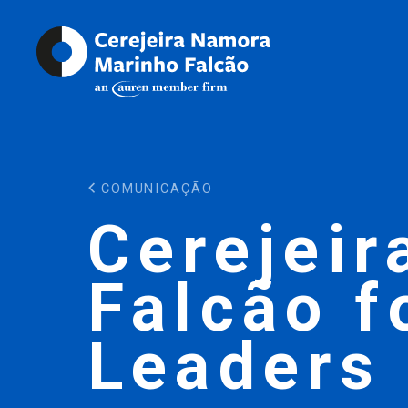
COMUNICAÇÃO
Cerejeir
Falcão f
Leaders