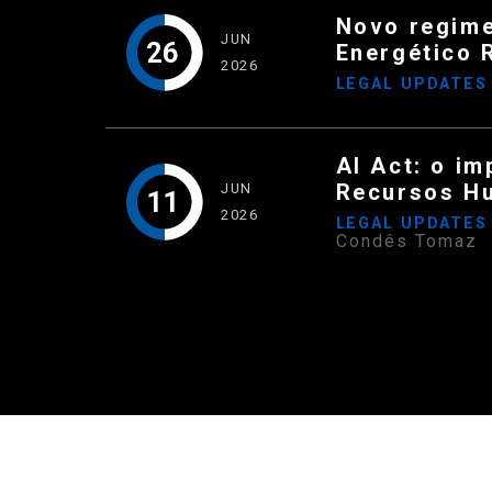
Novo regime
JUN
26
Energético 
2026
LEGAL UPDATE
AI Act: o im
Recursos H
JUN
11
2026
LEGAL UPDATE
Condês Tomaz