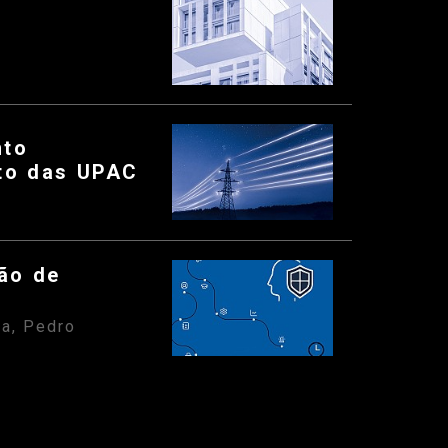
nto
nto das UPAC
tão de
ra, Pedro