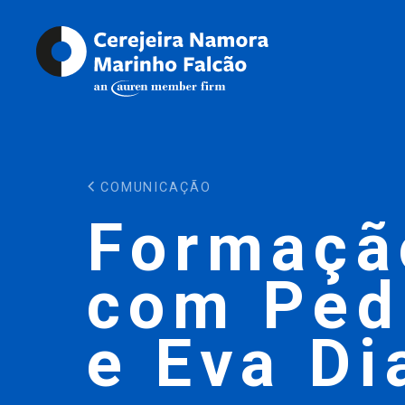
COMUNICAÇÃO
Formaçã
com Ped
e Eva Di