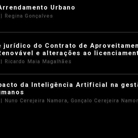
Arrendamento Urbano
| Regina Gonçalves
S
 jurídico do Contrato de Aproveitame
Renovável e alterações ao licenciame
| Ricardo Maia Magalhães
S
pacto da Inteligência Artificial na ges
umanos
| Nuno Cerejeira Namora, Gonçalo Cerejeira Namo
S