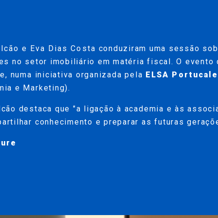
alcão
e
Eva Dias Costa
conduziram uma sessão sobr
es no setor imobiliário em matéria fiscal. O event
ue, numa iniciativa organizada pela
ELSA Portucal
ia e Marketing).
lcão destaca que "a ligação à academia e às assoc
rtilhar conhecimento e preparar as futuras geraçõe
ture