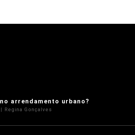
 no arrendamento urbano?
| Regina Gonçalves
S