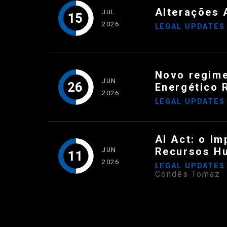
Alterações 
JUL
15
2026
LEGAL UPDATE
Novo regime
JUN
26
Energético 
2026
LEGAL UPDATE
AI Act: o im
Recursos H
JUN
11
2026
LEGAL UPDATE
Condês Tomaz