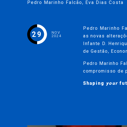
Pedro Marinho Falcão
,
Eva Dias Costa
Pedro Marinho F
29
NOV
as novas alteraçõ
2024
Infante D. Henriq
de Gestão, Econom
Pedro Marinho Fa
compromisso de pa
Shaping
your
fu