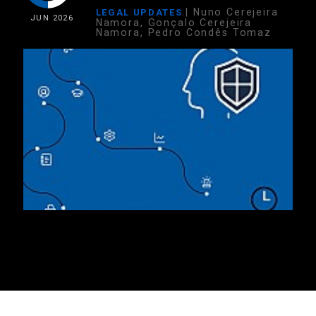
| Nuno Cerejeira
LEGAL UPDATES
JUN
2026
Namora, Gonçalo Cerejeira
Namora, Pedro Condês Tomaz