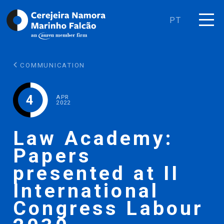
PT
COMMUNICATION
4
APR
2022
Law Academy:
Papers
presented at II
International
Congress Labour