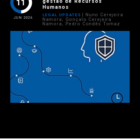
11
gestão de Recursos
Humanos
| Nuno Cerejeira
LEGAL UPDATES
JUN
2026
Namora, Gonçalo Cerejeira
Namora, Pedro Condês Tomaz