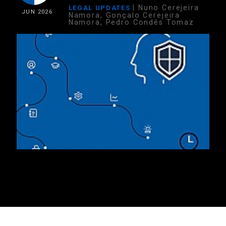
| Nuno Cerejeira
LEGAL UPDATES
JUN
2026
Namora, Gonçalo Cerejeira
Namora, Pedro Condês Tomaz